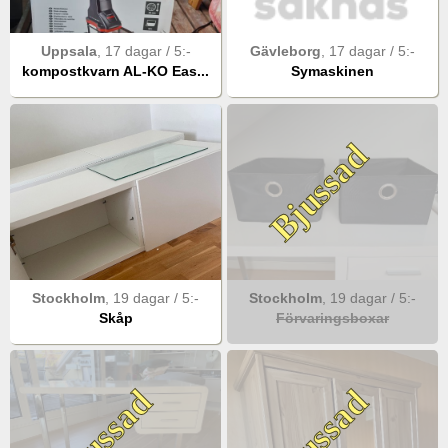
Uppsala
,
17 dagar
/
5
:-
Gävleborg
,
17 dagar
/
5
:-
kompostkvarn AL-KO Eas...
Symaskinen
Bjussad
Stockholm
,
19 dagar
/
5
:-
Stockholm
,
19 dagar
/
5
:-
Skåp
Förvaringsboxar
Bjussad
Bjussad