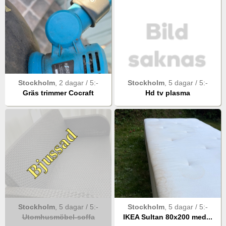
Stockholm
,
2 dagar
/
5
:-
Stockholm
,
5 dagar
/
5
:-
Gräs trimmer Cocraft
Hd tv plasma
Bjussad
Stockholm
,
5 dagar
/
5
:-
Stockholm
,
5 dagar
/
5
:-
Utomhusmöbel-soffa
IKEA Sultan 80x200 med...