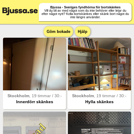
Bjussa - Sveriges fyndhörna för bortskänkes
Vill du bli av med något som du inte behöver eller letar du
efter något nytt? Kolla bortskänkes eller skänk bort något du
inte längre använder.
Göm bokade
Hjälp
Stockholm
,
19 timmar
/
30
:-
Stockholm
,
19 timmar
/
30
:-
Innerdörr skänkes
Hylla skänkes