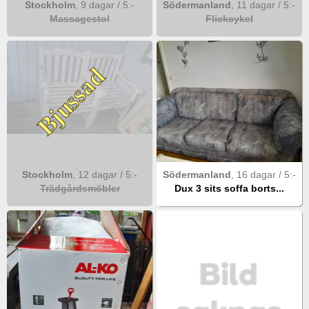
Stockholm
,
9 dagar
/
5
:-
Södermanland
,
11 dagar
/
5
:-
Massagestol
Flickcykel
Bjussad
Stockholm
,
12 dagar
/
5
:-
Södermanland
,
16 dagar
/
5
:-
Trädgårdsmöbler
Dux 3 sits soffa borts...