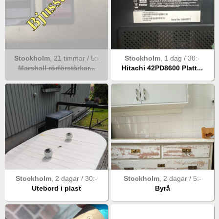
Bjussad
Stockholm
,
21 timmar
/
5
:-
Stockholm
,
1 dag
/
30
:-
Marshall rörförstärkar...
Hitachi 42PD8600 Platt...
Stockholm
,
2 dagar
/
30
:-
Stockholm
,
2 dagar
/
5
:-
Utebord i plast
Byrå