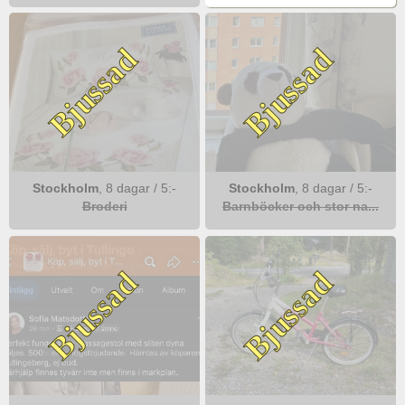
Bjussad
Bjussad
Stockholm
,
8 dagar
/
5
:-
Stockholm
,
8 dagar
/
5
:-
Broderi
Barnböcker och stor na...
Bjussad
Bjussad