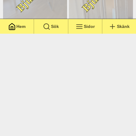
Hem
Sök
Sidor
Skänk
Stockholm
,
19 dagar
/
5
:-
Stockholm
,
21 dagar
/
5
:-
Skrivbord
Klädskåp skänkes
Stockholm
,
21 dagar
/
5
:-
Stockholm
,
1 månad
/
5
:-
Resårsäng skänkes
Stor soffa, Fogia