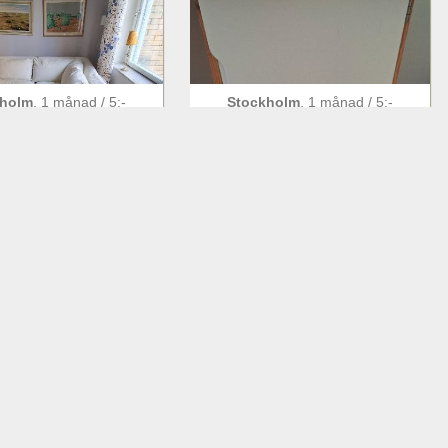
kholm
,
1 månad
/
5
:-
Stockholm
,
1 månad
/
5
:-
or soffa, Fogia
Skrivbord för barn
Bjussad
kholm
,
1 månad
/
5
:-
Stockholm
,
1 månad
/
5
:-
bler i bra skick
Möbler