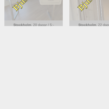
Stockholm
,
20 dagar
/
5
:-
Stockholm
,
22 da
Skrivbord
Klädskåp skän
Stockholm
,
1 månad
/
5
:-
Stockholm
,
1 mån
Crosstrainer
Soffbord Ike