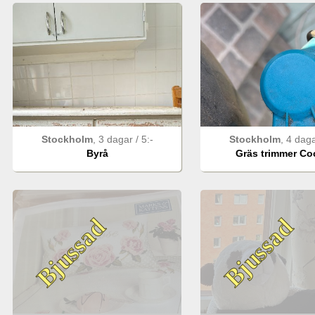
Stockholm
,
3 dagar
/
5
:-
Stockholm
,
4 dag
Byrå
Gräs trimmer Coc
Bjussad
Bjussad