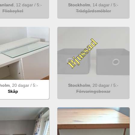
anland
,
12 dagar
/
5
:-
Stockholm
,
14 dagar
/
5
:-
Flickcykel
Trädgårdsmöbler
Bjussad
holm
,
20 dagar
/
5
:-
Stockholm
,
20 dagar
/
5
:-
Skåp
Förvaringsboxar