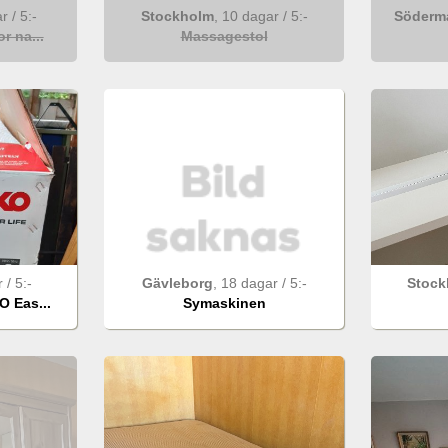
ar
/
5
:-
Stockholm
,
10 dagar
/
5
:-
Söderm
r na...
Massagestol
r
/
5
:-
Gävleborg
,
18 dagar
/
5
:-
Stock
 Eas...
Symaskinen