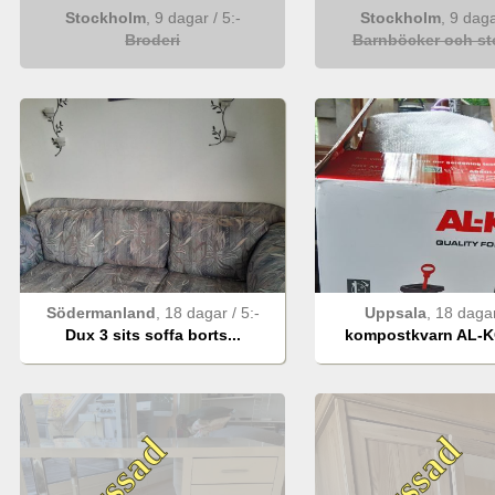
Stockholm
,
9 dagar
/
5
:-
Stockholm
,
9 dag
Broderi
Barnböcker och sto
Södermanland
,
18 dagar
/
5
:-
Uppsala
,
18 daga
Dux 3 sits soffa borts...
kompostkvarn AL-KO
Bjussad
Bjussad