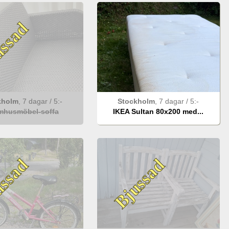
ssad
kholm
,
7 dagar
/
5
:-
Stockholm
,
7 dagar
/
5
:-
mhusmöbel-soffa
IKEA Sultan 80x200 med...
ssad
Bjussad