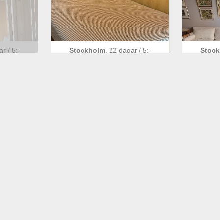
gar
/
5
:-
Stockholm
,
22 dagar
/
5
:-
Stoc
kes
Resårsäng skänkes
St
ad
/
5
:-
Stockholm
,
1 månad
/
5
:-
Stoc
a
Möbler
Mö