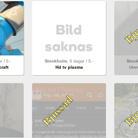
Bju
ar
/
5
:-
Stockholm
,
6 dagar
/
5
:-
Stoc
raft
Hd tv plasma
Uto
Bjussad
Bju