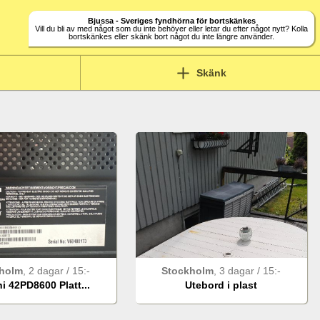
Bjussa - Sveriges fyndhörna för bortskänkes
Vill du bli av med något som du inte behöver eller letar du efter något nytt? Kolla
bortskänkes eller skänk bort något du inte längre använder.
Skänk
holm
,
2 dagar
/
15
:-
Stockholm
,
3 dagar
/
15
:-
i 42PD8600 Platt...
Utebord i plast