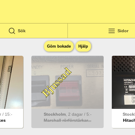
Sök
Sidor
Göm bokade
Hjälp
Bjussad
ar
/
15
:-
Stockholm
,
2 dagar
/
5
:-
Stock
kes
Marshall rörförstärkar...
Hitach