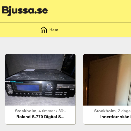
Hem
Stockholm
,
4 timmar
/
30
:-
Stockholm
,
2 dag
Roland S-770 Digital S...
Innerdörr skän