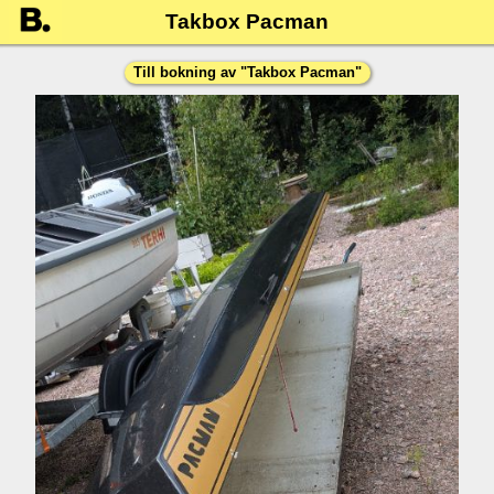
Takbox Pacman
Till bokning av "
Takbox Pacman
"