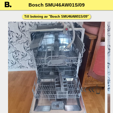
Bosch SMU46AW01S/09
Till bokning av "
Bosch SMU46AW01S/09
"
«
«
👆