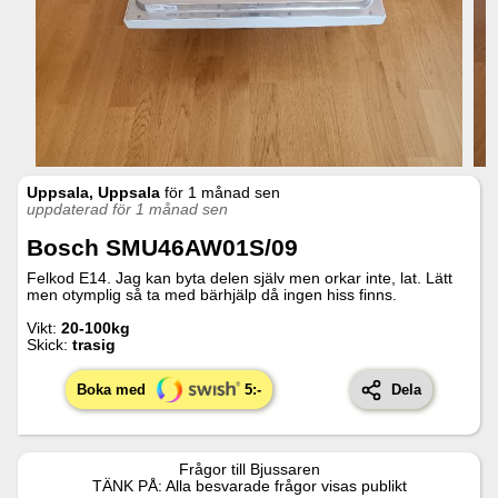
Uppsala, Uppsala
för
1 månad sen
uppdaterad för 1 månad sen
Bosch SMU46AW01S/09
Felkod E14. Jag kan byta delen själv men orkar inte, lat. Lätt
men otymplig så ta med bärhjälp då ingen hiss finns.
Vikt:
20-100kg
Skick:
trasig
Boka med
5
:-
Dela
Frågor till
Bjussaren
TÄNK PÅ: Alla besvarade frågor visas publikt