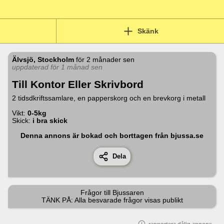
Skänk
Älvsjö, Stockholm
för
2 månader sen
uppdaterad för 1 månad sen
Till Kontor Eller Skrivbord
2 tidsdkriftssamlare, en papperskorg och en brevkorg i metall
Vikt:
0-5kg
Skick:
i bra skick
Denna annons är bokad och borttagen från bjussa.se
Dela
Frågor till
Bjussaren
TÄNK PÅ: Alla besvarade frågor visas publikt
rapportera dålig annons