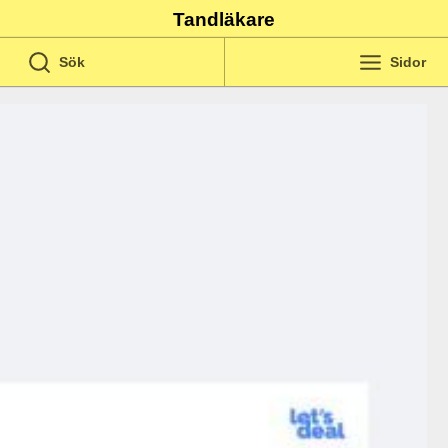
Tandläkare
Sök
Sidor