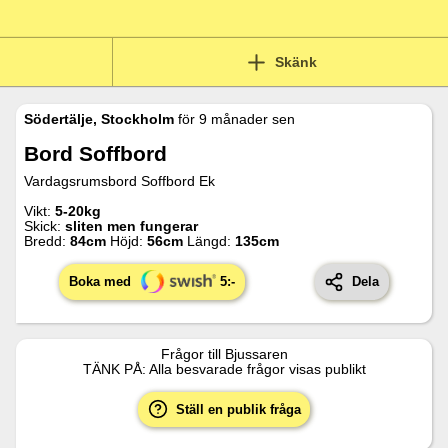
Skänk
Södertälje, Stockholm
för
9 månader sen
Bord Soffbord
Vardagsrumsbord Soffbord Ek
Vikt:
5-20kg
Skick:
sliten men fungerar
Bredd:
84
cm
Höjd:
56
cm
Längd:
135
cm
Boka med
5
:-
Dela
Frågor till
Bjussaren
TÄNK PÅ: Alla besvarade frågor visas publikt
Ställ en publik fråga