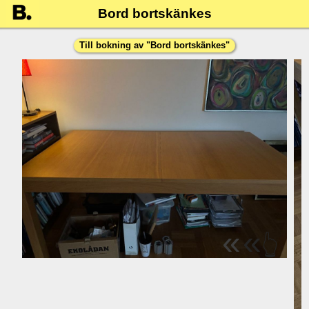
Bord bortskänkes
Till bokning av "
Bord bortskänkes
"
«
«
👆